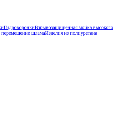
ки
Гидроворонки
Взрывозащищенная мойка высокого
 перемещение шлама
Изделия из полиуретана